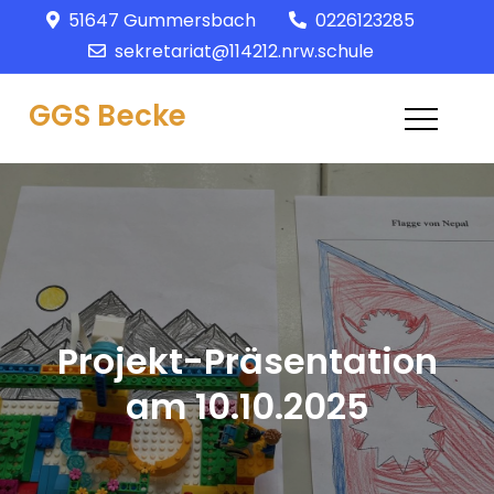
Skip
51647 Gummersbach
0226123285
springen
to
sekretariat@114212.nrw.schule
content
GGS Becke
Projekt-Präsentation
am 10.10.2025