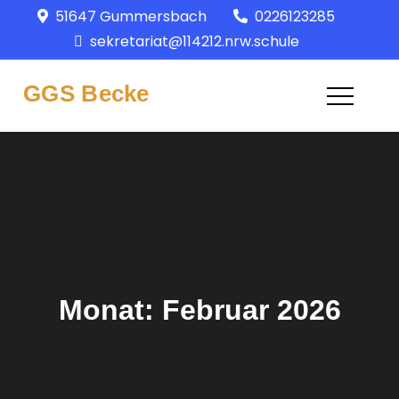
Skip
51647 Gummersbach
0226123285
springen
to
sekretariat@114212.nrw.schule
content
GGS Becke
Monat:
Februar 2026