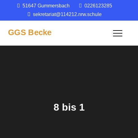
Skip
51647 Gummersbach
0226123285
springen
to
sekretariat@114212.nrw.schule
content
GGS Becke
8 bis 1