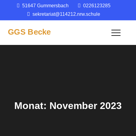
Skip
51647 Gummersbach
0226123285
springen
to
sekretariat@114212.nrw.schule
content
GGS Becke
Monat:
November 2023