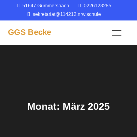
Skip
51647 Gummersbach
0226123285
springen
to
sekretariat@114212.nrw.schule
content
GGS Becke
Monat:
März 2025