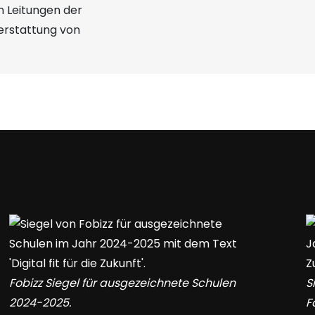
n
 Leitungen der
erstattung von
Fobizz Siegel für ausgezeichnete Schulen
S
2024-2025.
F