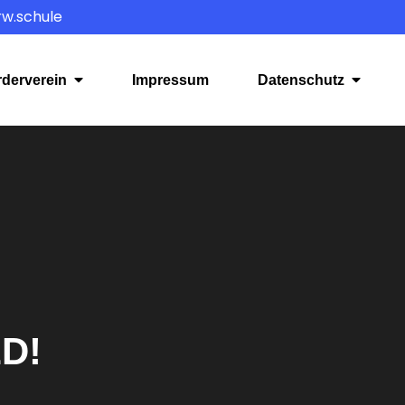
rw.schule
rderverein
Impressum
Datenschutz
ED!