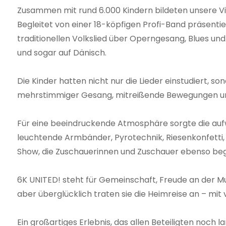
Zusammen mit rund 6.000 Kindern bildeten unsere Vie
Begleitet von einer 18-köpfigen Profi-Band präsent
traditionellen Volkslied über Operngesang, Blues un
und sogar auf Dänisch.
Die Kinder hatten nicht nur die Lieder einstudiert, 
mehrstimmiger Gesang, mitreißende Bewegungen un
Für eine beeindruckende Atmosphäre sorgte die au
leuchtende Armbänder, Pyrotechnik, Riesenkonfetti, 
Show, die Zuschauerinnen und Zuschauer ebenso bege
6K UNITED! steht für Gemeinschaft, Freude an der M
aber überglücklich traten sie die Heimreise an – m
Ein großartiges Erlebnis, das allen Beteiligten noch l