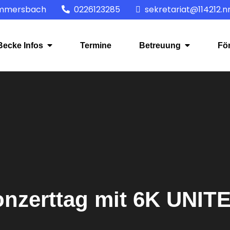
ummersbach
0226123285
sekretariat@114212.n
ecke Infos
Termine
Betreuung
Fö
nzerttag mit 6K UNIT