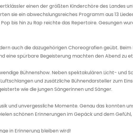
rtklässler einen der größten Kinderchöre des Landes unt
ierten sie ein abwechslungsreiches Programm aus 13 Lied
d Pop bis hin zu Rap reichte das Repertoire. Gesungen wu
sondern auch die dazugehörigen Choreografien geübt. Beim K
d eine spürbare Begeisterung machten den Abend zu e
fwendige Bühnenshow. Neben spektakulären Licht- und 
Luftschlangen und zusätzliche Bühnendarsteller zum Eins
isterte wie die jungen Sängerinnen und Sänger.
usik und unvergessliche Momente. Genau das konnten uns
it vielen schönen Erinnerungen im Gepäck und dem Gefühl
ange in Erinnerung bleiben wird!