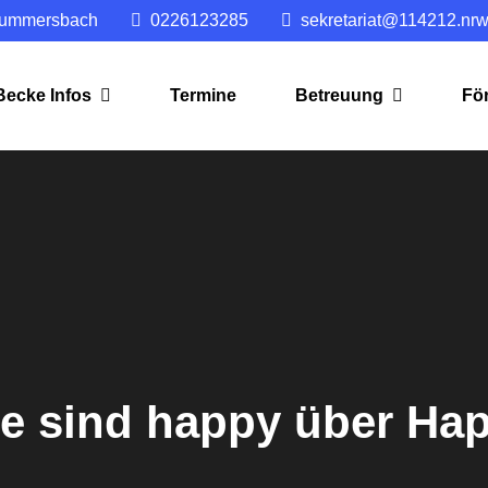
ummersbach
0226123285
sekretariat@114212.nrw
ecke Infos
Termine
Betreuung
Fö
le sind happy über Ha